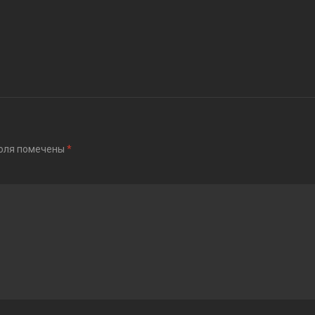
оля помечены
*