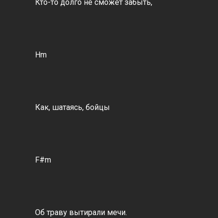
Кто-то долго не сможет забыть,
Hm
Как, шатаясь, бойцы
F#m
Об траву вытирали мечи.