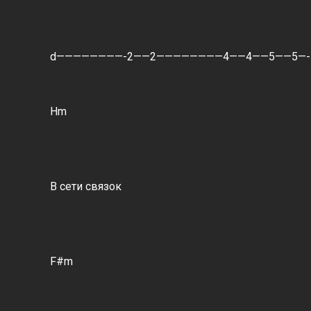
d————————-2——2————————4——4——5——5—-
Hm
В сети связок
F#m