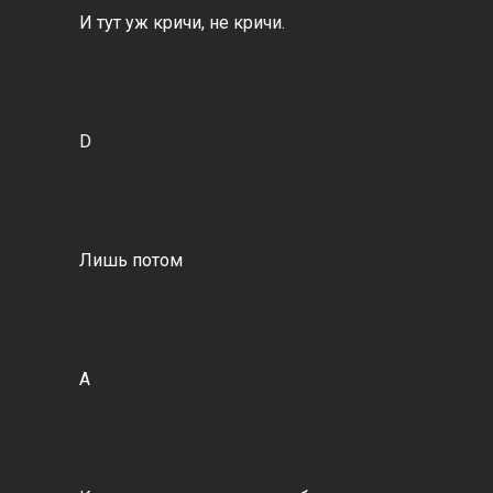
И тут уж кричи, не кричи.
D
Лишь потом
A