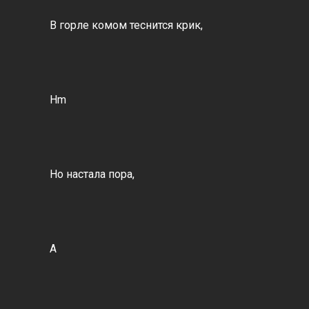
В горле комом теснится крик,
Hm
Но настала пора,
A