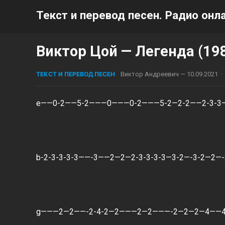
Текст и перевод песен. Радио онла
Виктор Цой — Легенда (198
ТЕКСТ И ПЕРЕВОД ПЕСЕН
Виктор Андреевич
—
10.09.2021
·
e——0-2——5-2———0———0-2———5-2—2-2——2-3-3
b-2-3-3-3-3——-3——2—2—2-3-3-3-3—3-2—-3-2—2—
g———2—2——-2-4-2—2———2—2———-2—2—2—4——4