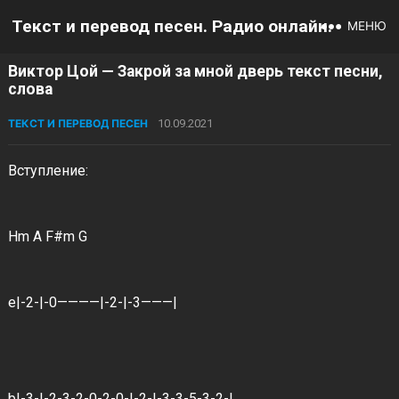
Текст и перевод песен. Радио онлайн.
МЕНЮ
Виктор Цой — Закрой за мной дверь текст песни,
слова
ТЕКСТ И ПЕРЕВОД ПЕСЕН
10.09.2021
Вступление:
Hm A F#m G
e|-2-|-0————|-2-|-3———|
b|-3-|-2-3-2-0-2-0-|-2-|-3-3-5-3-2-|