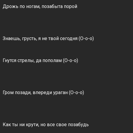
Дрожь по ногам, позабыта порой
Знаешь, грусть, я не твой сегодня (О-о-о)
Гнутся стрелы, да пополам (О-о-о)
Гром позади, впереди ураган (О-о-о)
Как ты ни крути, но все свое позабудь