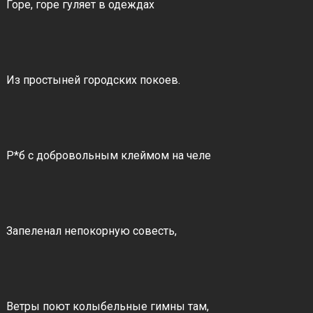
Горе, горе гуляет в одеждах
Из простыней городских покоев.
Р*б с добровольным клеймом на челе
Запеленал непокорную совесть,
Ветры поют колыбельные гимны там,