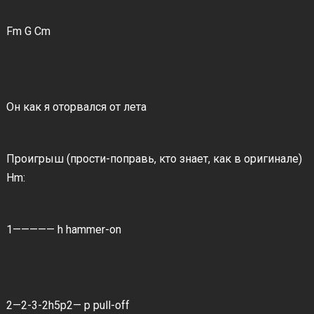
Fm G Cm
Он как я оторвался от лета
Проигрыш (прости-поправь, кто знает, как в оригинале)
Hm:
1————— h hammer-on
2—2-3-2h5p2— p pull-off