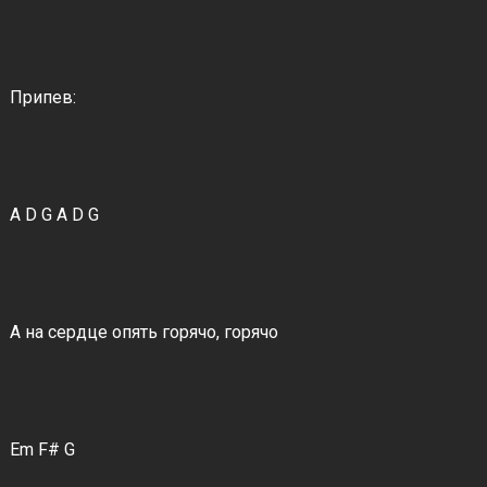
Припев:
A D G A D G
А на сердце опять горячо, горячо
Em F# G