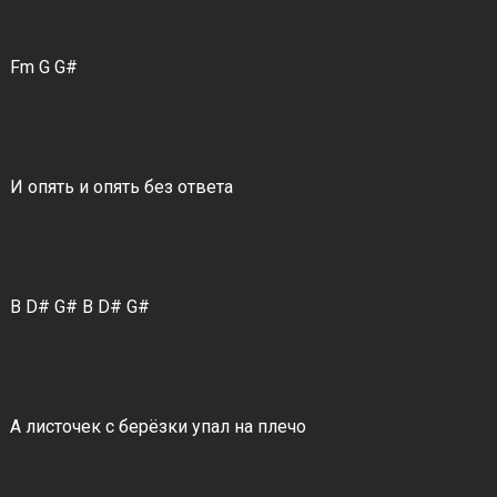
Fm G G#
И опять и опять без ответа
B D# G# B D# G#
А листочек с берёзки упал на плечо