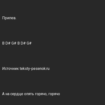
Припев.
B D# G# B D# G#
Источник teksty-pesenok.ru
А на сердце опять горячо, горячо