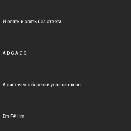
И опять и опять без ответа
A D G A D G
А листочек с берёзки упал на плечо
Em F# Hm