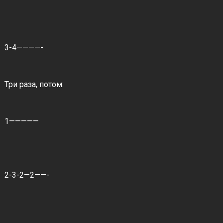
3-4————-
Три раза, потом:
1—————
2-3-2—2——-