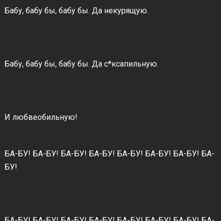
Бабу, бабу бы, бабу бы. Да некурящую.
Бабу, бабу бы, бабу бы. Да с*ксапильную.
И любвеобильную!
БА-БУ! БА-БУ! БА-БУ! БА-БУ! БА-БУ! БА-БУ! БА-БУ! БА-
БУ!
БА-БУ! БА-БУ! БА-БУ! БА-БУ! БА-БУ! БА-БУ! БА-БУ! БА-