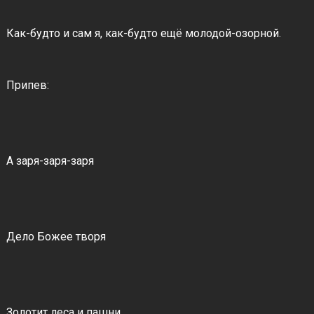
Как-будто и сам я, как-будто ещё молодой-озорной.
Припев:
А заря-заря-заря
Дело Божее творя
Золотит леса и пашни