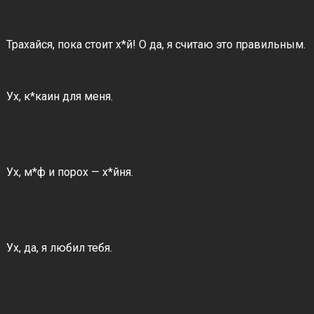
Трахайся, пока стоит х*й! О да, я считаю это правильным.
Ух, к*каин для меня.
Ух, м*ф и порох — х*йня.
Ух, да, я любил тебя.