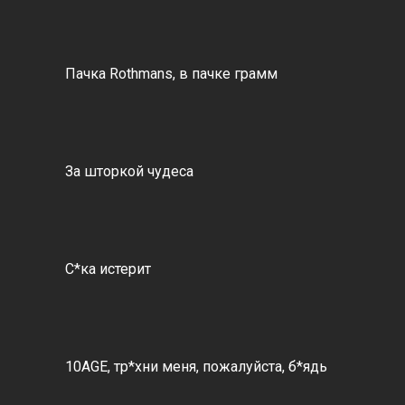
Пачка Rothmans, в пачке грамм
За шторкой чудеса
С*ка истерит
10AGE, тр*хни меня, пожалуйста, б*ядь