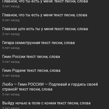
Главное, что ты есть у меня. текст песни, слова
5 лет назад
Главное, что ты есть у меня текст песни, слова
5 лет назад
Главное што есть ты у меня текст песни, слова
5 лет назад
Гитара семиструнная текст песни, слова
5 лет назад
Гимн России текст песни, слова
5 лет назад
Гимн Родине текст песни, слова
5 лет назад
Любэ — Гимн РОССИИ — Подпевай и гордись своей
страной! текст песни, слова
5 лет назад
Выйду ночью в поле с конем текст песни, слова
5 лет назад