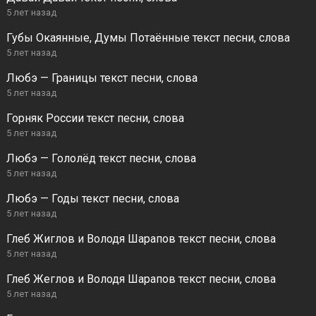
5 лет назад
Губы Окаянные, Думы Потаённые текст песни, слова
5 лет назад
Любэ — Границы текст песни, слова
5 лет назад
Горняк России текст песни, слова
5 лет назад
Любэ — Гололёд текст песни, слова
5 лет назад
Любэ — Годы текст песни, слова
5 лет назад
Глеб Жиглов и Володя Шарапов текст песни, слова
5 лет назад
Глеб Жеглов и Володя Шарапов текст песни, слова
5 лет назад