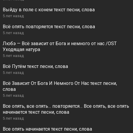
Выйду в поле с конем текст песни, слова
5 лет назад
Всё опять повторяется текст песни, слова
5 лет назад
Любэ — Всё зависит от Бога и немного от нас /OST
Уходящая натура
5 лет назад
Всё Путём текст песни, слова
5 лет назад
Всё Зависит От Бога И Немного От Нас текст песни,
слова
5 лет назад
Все опять, все опять… повторяется… Все опять, все опять
начинается текст песни, слова
5 лет назад
Все опять начинается текст песни, слова