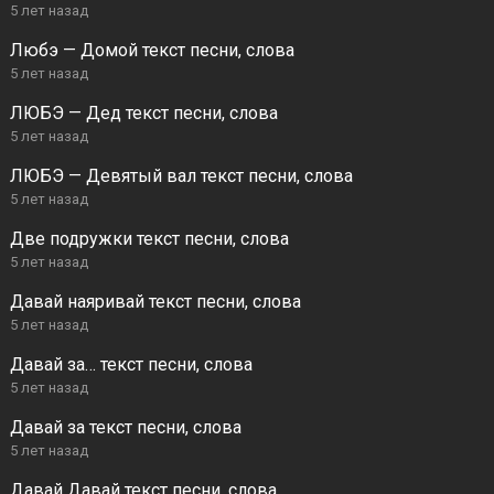
текст песни, слова
5 лет назад
Любэ — Домой текст песни, слова
5 лет назад
ЛЮБЭ — Дед текст песни, слова
5 лет назад
ЛЮБЭ — Девятый вал текст песни, слова
5 лет назад
Две подружки текст песни, слова
5 лет назад
Давай наяривай текст песни, слова
5 лет назад
Давай за… текст песни, слова
5 лет назад
Давай за текст песни, слова
5 лет назад
Давай Давай текст песни, слова